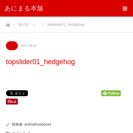
あにまる本舗
ホーム
BLOG
topslider01_hedgehog
2017.08.31
topslider01_hedgehog
投稿者:
animalhonponet